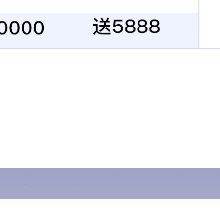
网站导航
公司介绍
新闻动态
改造设计案例
检测鉴定
公司简介
企业快讯
房屋加固设计
公司资质
行业资讯
厂房改造设计
厂房检测鉴
企业文化
企业招聘
桥梁加固设计
桥梁|隧道检
组织构架
楼房纠偏与平移设计
发展历程
商铺改造设计
领导关怀
业绩列表
构筑物检测
专家团队
业绩列表
 香港六台盒宝典资料大全 All rights reserved.
鄂ICP备17004900号-1
鄂公