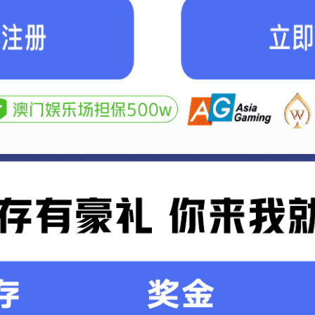
新闻标题
浏览：0
作者：作者
来源：无
时间：0000