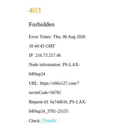
香港六台盒宝典资料大全-免费公开资料大全

联系我们
177-02752288
搜索
首页
公司介绍
新闻动态
改造设计案例
ABOUT US
公司介绍
检测鉴定案例
公司简介
公司资质
企业文化
组织构架
改造施工案例
发展历程
领导关怀
专家团队
公司成果
服务流程
公司资质